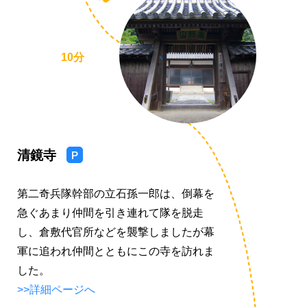
10分
清鏡寺
駐
車
第二奇兵隊幹部の立石孫一郎は、倒幕を
場
急ぐあまり仲間を引き連れて隊を脱走
あ
し、倉敷代官所などを襲撃しましたが幕
り
軍に追われ仲間とともにこの寺を訪れま
した。
>>詳細ページへ