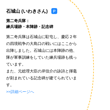
石城山 (いわきさん)
駐
車
第二奇兵隊：
場
練兵場跡・本陣跡・記念碑
あ
第二奇兵隊は石城山に駐屯し、慶応２年
り
の四境戦争の大島口の戦いにはここから
出陣しました。石城山には本陣跡の他、
隊が軍事訓練をしていた練兵場跡も残っ
ています。
また、元総理大臣の岸信介の詠詩と揮毫
が刻まれている記念碑が建てられていま
す。
>>詳細ページへ