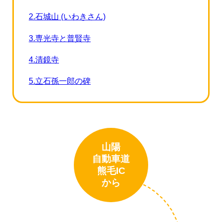
2.石城山 (いわきさん)
3.専光寺と普賢寺
4.清鏡寺
5.立石孫一郎の碑
山陽
自動車道
熊毛IC
から