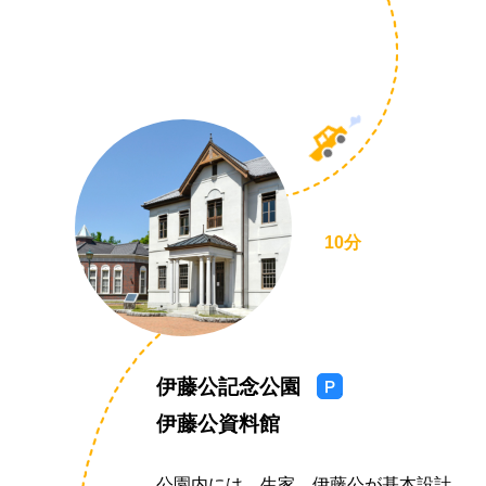
A
r
r
a
y
車
10分
伊藤公記念公園
駐
車
伊藤公資料館
場
あ
公園内には、生家、伊藤公が基本設計