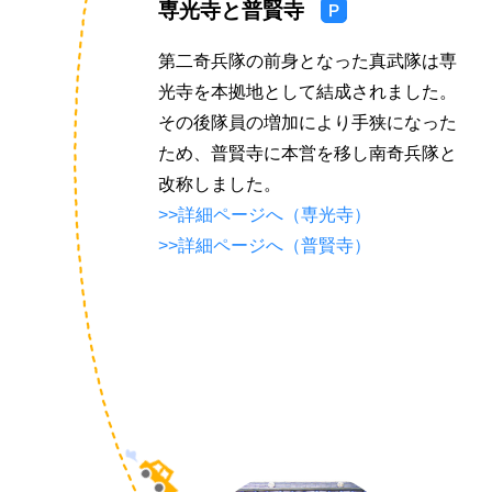
専光寺と普賢寺
駐
車
第二奇兵隊の前身となった真武隊は専
場
光寺を本拠地として結成されました。
あ
その後隊員の増加により手狭になった
り
ため、普賢寺に本営を移し南奇兵隊と
改称しました。
>>詳細ページへ（専光寺）
>>詳細ページへ（普賢寺）
車